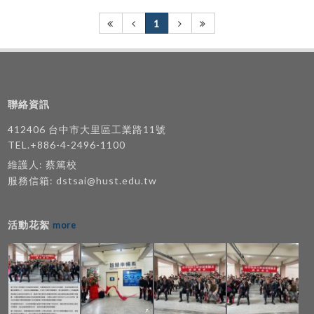
1
聯絡資訊
412406 台中市大里區工業路11號
TEL.+886-4-2496-1100
維護人: 蔡篤校
服務信箱:
dstsai@hust.edu.tw
活動花絮
more